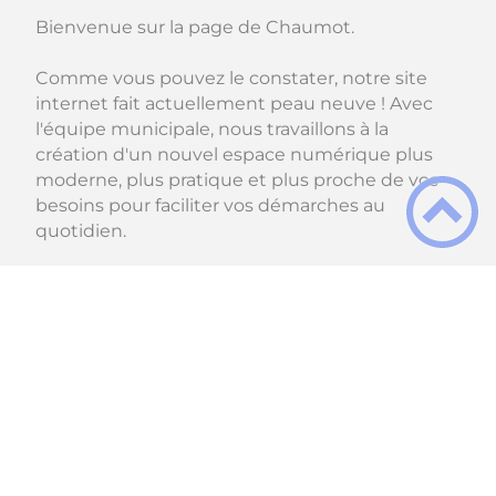
Bienvenue sur la page de Chaumot.
Comme vous pouvez le constater, notre site
internet fait actuellement peau neuve ! Avec
l'équipe municipale, nous travaillons à la
création d'un nouvel espace numérique plus
moderne, plus pratique et plus proche de vos
besoins pour faciliter vos démarches au
quotidien.
Pendant cette période de travaux virtuels, le
service public continue. L'équipe municipale et
Accès direct
Voir
→
X
la secrétaire de mairie restent bien
évidemment à votre entière disposition.
Voici les accès directs
À ne pas manquer
Pour toute question ou démarche
administrative, n'hésitez pas à nous contacter
par téléphone ou à venir nous voir directement
au secrétariat aux horaires habituels.