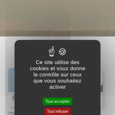
Actualités
Ce site utilise des
cookies et vous donne
le contrôle sur ceux
que vous souhaitez
activer
Tout accepter
Tout refuser
Inventaire des mares
Con